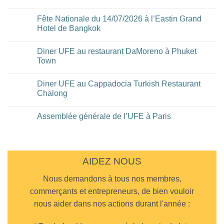
commentaire
sur
Concours
Fête Nationale du 14/07/2026 à l’Eastin Grand
Cigares
Hotel de Bangkok
CSWC
Nationals
Aucun
2026
commentaire
Diner UFE au restaurant DaMoreno à Phuket
sur
Fête
Town
Nationale
du
Aucun
14/07/2026
commentaire
Diner UFE au Cappadocia Turkish Restaurant
à
sur
l’Eastin
Diner
Chalong
Grand
UFE
Hotel
au
Aucun
de
restaurant
commentaire
Assemblée générale de l’UFE à Paris
Bangkok
DaMoreno
sur
à
Diner
Aucun
Phuket
UFE
commentaire
Town
au
sur
Cappadocia
Assemblée
Turkish
générale
Restaurant
de
AIDEZ NOUS
Chalong
l’UFE
à
Nous demandons à tous nos membres,
Paris
commerçants et entrepreneurs, de bien vouloir
nous aider dans nos actions durant l'année :