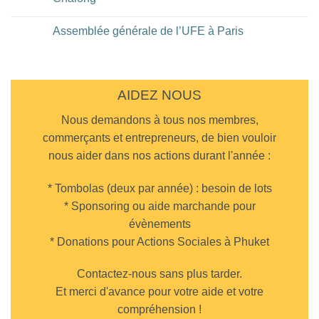
Grand
UFE
Hotel
au
Aucun
de
restaurant
commentaire
Assemblée générale de l’UFE à Paris
Bangkok
DaMoreno
sur
à
Diner
Aucun
Phuket
UFE
commentaire
Town
au
sur
Cappadocia
Assemblée
Turkish
générale
Restaurant
de
AIDEZ NOUS
Chalong
l’UFE
à
Nous demandons à tous nos membres,
Paris
commerçants et entrepreneurs, de bien vouloir
nous aider dans nos actions durant l'année :
* Tombolas (deux par année) : besoin de lots
* Sponsoring ou aide marchande pour
évènements
* Donations pour Actions Sociales à Phuket
Contactez-nous sans plus tarder.
Et merci d'avance pour votre aide et votre
compréhension !