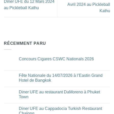
Dîner UFE du 12 Mars 2024
Avril 2024 au Pickleball
au Pickleball Kathu
Kathu
RÉCEMMENT PARU
Concours Cigares CSWC Nationals 2026
Aucun
commentaire
sur
Concours
Fête Nationale du 14/07/2026 à l’Eastin Grand
Cigares
Hotel de Bangkok
CSWC
Nationals
Aucun
2026
commentaire
Diner UFE au restaurant DaMoreno à Phuket
sur
Fête
Town
Nationale
du
Aucun
14/07/2026
commentaire
Diner UFE au Cappadocia Turkish Restaurant
à
sur
l’Eastin
Diner
Chalong