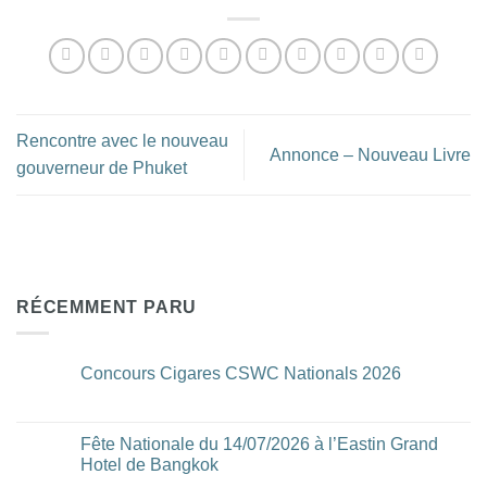
Rencontre avec le nouveau
Annonce – Nouveau Livre
gouverneur de Phuket
RÉCEMMENT PARU
Concours Cigares CSWC Nationals 2026
Aucun
commentaire
sur
Concours
Fête Nationale du 14/07/2026 à l’Eastin Grand
Cigares
Hotel de Bangkok
CSWC
Nationals