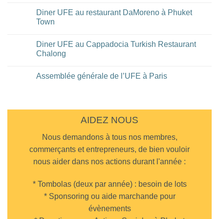
Aucun
2026
commentaire
Diner UFE au restaurant DaMoreno à Phuket
sur
Fête
Town
Nationale
du
Aucun
14/07/2026
commentaire
Diner UFE au Cappadocia Turkish Restaurant
à
sur
l’Eastin
Diner
Chalong
Grand
UFE
Hotel
au
Aucun
de
restaurant
commentaire
Assemblée générale de l’UFE à Paris
Bangkok
DaMoreno
sur
à
Diner
Aucun
Phuket
UFE
commentaire
Town
au
sur
Cappadocia
Assemblée
Turkish
générale
Restaurant
de
AIDEZ NOUS
Chalong
l’UFE
à
Nous demandons à tous nos membres,
Paris
commerçants et entrepreneurs, de bien vouloir
nous aider dans nos actions durant l'année :
* Tombolas (deux par année) : besoin de lots
* Sponsoring ou aide marchande pour
évènements