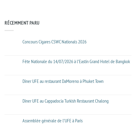
RÉCEMMENT PARU
Concours Cigares CSWC Nationals 2026
Aucun
commentaire
sur
Concours
Fête Nationale du 14/07/2026 à l’Eastin Grand Hotel de Bangkok
Cigares
CSWC
Aucun
Nationals
commentaire
2026
sur
Fête
Diner UFE au restaurant DaMoreno à Phuket Town
Nationale
du
Aucun
14/07/2026
commentaire
à
sur
l’Eastin
Diner
Diner UFE au Cappadocia Turkish Restaurant Chalong
Grand
UFE
Hotel
au
Aucun
de
restaurant
commentaire
Bangkok
DaMoreno
sur
à
Diner
Assemblée générale de l’UFE à Paris
Phuket
UFE
Town
au
Aucun
Cappadocia
commentaire
Turkish
sur