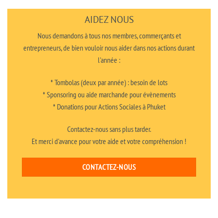
Restaurant
Assemblée
Chalong
générale
de
AIDEZ NOUS
l’UFE
à
Nous demandons à tous nos membres, commerçants et
Paris
entrepreneurs, de bien vouloir nous aider dans nos actions durant
l'année :
* Tombolas (deux par année) : besoin de lots
* Sponsoring ou aide marchande pour évènements
* Donations pour Actions Sociales à Phuket
Contactez-nous sans plus tarder.
Et merci d'avance pour votre aide et votre compréhension !
CONTACTEZ-NOUS