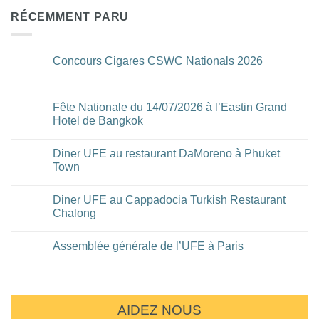
RÉCEMMENT PARU
Concours Cigares CSWC Nationals 2026
Aucun
commentaire
sur
Concours
Fête Nationale du 14/07/2026 à l’Eastin Grand
Cigares
Hotel de Bangkok
CSWC
Nationals
Aucun
2026
commentaire
Diner UFE au restaurant DaMoreno à Phuket
sur
Fête
Town
Nationale
du
Aucun
14/07/2026
commentaire
Diner UFE au Cappadocia Turkish Restaurant
à
sur
l’Eastin
Diner
Chalong
Grand
UFE
Hotel
au
Aucun
de
restaurant
commentaire
Assemblée générale de l’UFE à Paris
Bangkok
DaMoreno
sur
à
Diner
Aucun
Phuket
UFE
commentaire
Town
au
sur
Cappadocia
Assemblée
Turkish
générale
Restaurant
de
AIDEZ NOUS
Chalong
l’UFE