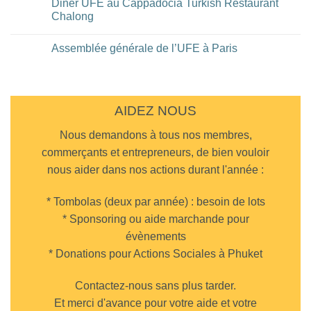
Diner UFE au Cappadocia Turkish Restaurant
à
sur
l’Eastin
Diner
Chalong
Grand
UFE
Hotel
au
Aucun
de
restaurant
commentaire
Assemblée générale de l’UFE à Paris
Bangkok
DaMoreno
sur
à
Diner
Aucun
Phuket
UFE
commentaire
Town
au
sur
Cappadocia
Assemblée
Turkish
générale
Restaurant
de
AIDEZ NOUS
Chalong
l’UFE
à
Nous demandons à tous nos membres,
Paris
commerçants et entrepreneurs, de bien vouloir
nous aider dans nos actions durant l'année :
* Tombolas (deux par année) : besoin de lots
* Sponsoring ou aide marchande pour
évènements
* Donations pour Actions Sociales à Phuket
Contactez-nous sans plus tarder.
Et merci d'avance pour votre aide et votre