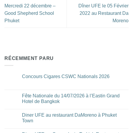
Mercredi 22 décembre –
Dîner UFE le 05 Février
Good Shepherd School
2022 au Restaurant Da
Phuket
Moreno
RÉCEMMENT PARU
Concours Cigares CSWC Nationals 2026
Aucun
commentaire
sur
Concours
Fête Nationale du 14/07/2026 à l’Eastin Grand
Cigares
Hotel de Bangkok
CSWC
Nationals
Aucun
2026
commentaire
Diner UFE au restaurant DaMoreno à Phuket
sur
Fête
Town
Nationale
du
Aucun
14/07/2026
commentaire