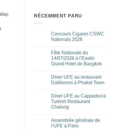
lay.
RÉCEMMENT PARU
e
Concours Cigares CSWC
Nationals 2026
Aucun
commentaire
Fête Nationale du
sur
Concours
14/07/2026 à l’Eastin
Cigares
Grand Hotel de Bangkok
CSWC
Nationals
Aucun
2026
commentaire
Diner UFE au restaurant
sur
Fête
DaMoreno à Phuket Town
Nationale
du
Aucun
14/07/2026
commentaire
Diner UFE au Cappadocia
à
sur
l’Eastin
Diner
Turkish Restaurant
Grand
UFE
Chalong
Hotel
au
de
restaurant
Aucun
Bangkok
DaMoreno
commentaire
à
Assemblée générale de
sur
Phuket
Diner
l’UFE à Paris
Town
UFE