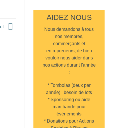
au
Aucun
Cappadocia
commentaire
Turkish
sur
Restaurant
Assemblée
AIDEZ NOUS
Chalong
générale
de
l’UFE
ket
à
Nous demandons à tous
Paris
nos membres,
commerçants et
entrepreneurs, de bien
vouloir nous aider dans
nos actions durant l'année
:
* Tombolas (deux par
année) : besoin de lots
* Sponsoring ou aide
marchande pour
évènements
* Donations pour Actions