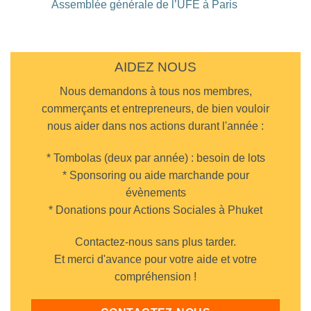
Assemblée générale de l’UFE à Paris
Bangkok
DaMoreno
sur
à
Diner
Aucun
Phuket
UFE
commentaire
Town
au
sur
Cappadocia
Assemblée
Turkish
générale
Restaurant
de
AIDEZ NOUS
Chalong
l’UFE
à
Nous demandons à tous nos membres,
Paris
commerçants et entrepreneurs, de bien vouloir
nous aider dans nos actions durant l'année :
* Tombolas (deux par année) : besoin de lots
* Sponsoring ou aide marchande pour
évènements
* Donations pour Actions Sociales à Phuket
Contactez-nous sans plus tarder.
Et merci d'avance pour votre aide et votre
compréhension !