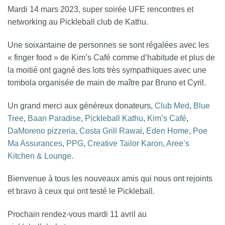
Mardi 14 mars 2023, super soirée UFE rencontres et
networking au Pickleball club de Kathu.
Une soixantaine de personnes se sont régalées avec les
« finger food » de Kim’s Café comme d’habitude et plus de
la moitié ont gagné des lots très sympathiques avec une
tombola organisée de main de maître par Bruno et Cyril.
Un grand merci aux généreux donateurs,
Club Med
,
Blue
Tree
,
Baan Paradise
,
Pickleball Kathu
,
Kim’s Café
,
DaMoreno pizzeria
,
Costa Grill Rawa
i,
Eden Home
,
Poe
Ma Assurances
,
PPG
,
Creative Tailor Karon
,
Aree’s
Kitchen & Lounge
.
Bienvenue à tous les nouveaux amis qui nous ont rejoints
et bravo à ceux qui ont testé le Pickleball.
Prochain rendez-vous mardi 11 avril au