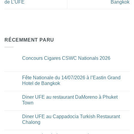
de L’UFE
Bangkok
RÉCEMMENT PARU
Concours Cigares CSWC Nationals 2026
Aucun
commentaire
sur
Concours
Fête Nationale du 14/07/2026 à l’Eastin Grand
Cigares
Hotel de Bangkok
CSWC
Nationals
Aucun
2026
commentaire
Diner UFE au restaurant DaMoreno à Phuket
sur
Fête
Town
Nationale
du
Aucun
14/07/2026
commentaire
Diner UFE au Cappadocia Turkish Restaurant
à
sur
l’Eastin
Diner
Chalong
Grand
UFE
Hotel
au
Aucun
de
restaurant
commentaire