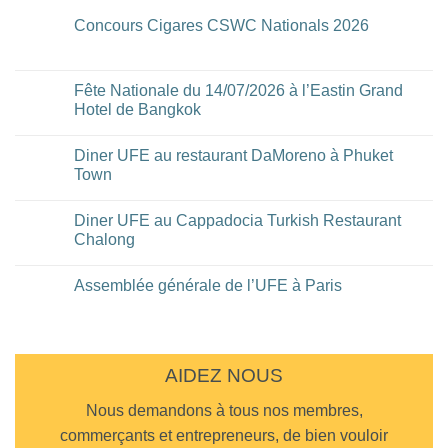
Concours Cigares CSWC Nationals 2026
Aucun
commentaire
sur
Concours
Fête Nationale du 14/07/2026 à l’Eastin Grand
Cigares
Hotel de Bangkok
CSWC
Nationals
Aucun
2026
commentaire
Diner UFE au restaurant DaMoreno à Phuket
sur
Fête
Town
Nationale
du
Aucun
14/07/2026
commentaire
Diner UFE au Cappadocia Turkish Restaurant
à
sur
l’Eastin
Diner
Chalong
Grand
UFE
Hotel
au
Aucun
de
restaurant
commentaire
Assemblée générale de l’UFE à Paris
Bangkok
DaMoreno
sur
à
Diner
Aucun
Phuket
UFE
commentaire
Town
au
sur
Cappadocia
Assemblée
Turkish
générale
Restaurant
de
AIDEZ NOUS
Chalong
l’UFE
à
Nous demandons à tous nos membres,
Paris
commerçants et entrepreneurs, de bien vouloir