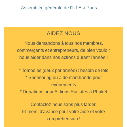
Hotel
au
Aucun
de
restaurant
commentaire
Assemblée générale de l’UFE à Paris
Bangkok
DaMoreno
sur
à
Diner
Aucun
Phuket
UFE
commentaire
Town
au
sur
Cappadocia
Assemblée
Turkish
générale
Restaurant
de
AIDEZ NOUS
Chalong
l’UFE
à
Nous demandons à tous nos membres,
Paris
commerçants et entrepreneurs, de bien vouloir
nous aider dans nos actions durant l'année :
* Tombolas (deux par année) : besoin de lots
* Sponsoring ou aide marchande pour
évènements
* Donations pour Actions Sociales à Phuket
Contactez-nous sans plus tarder.
Et merci d'avance pour votre aide et votre
compréhension !