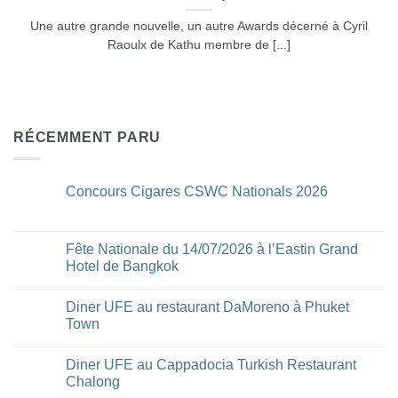
Une autre grande nouvelle, un autre Awards décerné à Cyril
Raoulx de Kathu membre de [...]
RÉCEMMENT PARU
Concours Cigares CSWC Nationals 2026
Aucun
commentaire
sur
Concours
Fête Nationale du 14/07/2026 à l’Eastin Grand
Cigares
Hotel de Bangkok
CSWC
Nationals
Aucun
2026
commentaire
Diner UFE au restaurant DaMoreno à Phuket
sur
Fête
Town
Nationale
du
Aucun
14/07/2026
commentaire
Diner UFE au Cappadocia Turkish Restaurant
à
sur
l’Eastin
Diner
Chalong
Grand
UFE