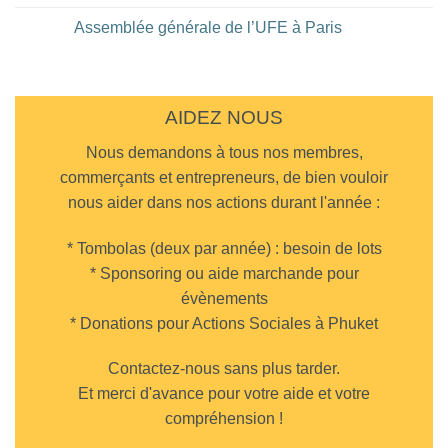
Hotel
au
Aucun
de
restaurant
commentaire
Assemblée générale de l’UFE à Paris
Bangkok
DaMoreno
sur
à
Diner
Aucun
Phuket
UFE
commentaire
Town
au
sur
Cappadocia
Assemblée
Turkish
générale
Restaurant
de
AIDEZ NOUS
Chalong
l’UFE
à
Nous demandons à tous nos membres,
Paris
commerçants et entrepreneurs, de bien vouloir
nous aider dans nos actions durant l'année :
* Tombolas (deux par année) : besoin de lots
* Sponsoring ou aide marchande pour
évènements
* Donations pour Actions Sociales à Phuket
Contactez-nous sans plus tarder.
Et merci d'avance pour votre aide et votre
compréhension !