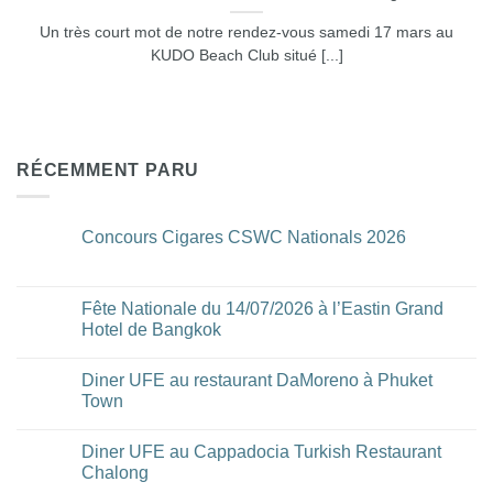
Un très court mot de notre rendez-vous samedi 17 mars au
KUDO Beach Club situé [...]
RÉCEMMENT PARU
Concours Cigares CSWC Nationals 2026
Aucun
commentaire
sur
Concours
Fête Nationale du 14/07/2026 à l’Eastin Grand
Cigares
Hotel de Bangkok
CSWC
Nationals
Aucun
2026
commentaire
Diner UFE au restaurant DaMoreno à Phuket
sur
Fête
Town
Nationale
du
Aucun
14/07/2026
commentaire
Diner UFE au Cappadocia Turkish Restaurant
à
sur
l’Eastin
Diner
Chalong
Grand
UFE