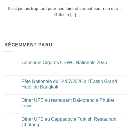
Il est jamais trop tard pour rien faire et surtout pour rien dire…
Grâce à [...]
RÉCEMMENT PARU
Concours Cigares CSWC Nationals 2026
Aucun
commentaire
sur
Concours
Fête Nationale du 14/07/2026 à l’Eastin Grand
Cigares
Hotel de Bangkok
CSWC
Nationals
Aucun
2026
commentaire
Diner UFE au restaurant DaMoreno à Phuket
sur
Fête
Town
Nationale
du
Aucun
14/07/2026
commentaire
Diner UFE au Cappadocia Turkish Restaurant
à
sur
l’Eastin
Diner
Chalong
Grand
UFE