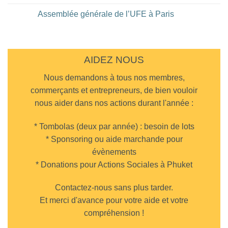
Hotel
au
Aucun
de
restaurant
commentaire
Assemblée générale de l’UFE à Paris
Bangkok
DaMoreno
sur
à
Diner
Aucun
Phuket
UFE
commentaire
Town
au
sur
Cappadocia
Assemblée
Turkish
générale
Restaurant
de
AIDEZ NOUS
Chalong
l’UFE
à
Nous demandons à tous nos membres,
Paris
commerçants et entrepreneurs, de bien vouloir
nous aider dans nos actions durant l'année :
* Tombolas (deux par année) : besoin de lots
* Sponsoring ou aide marchande pour
évènements
* Donations pour Actions Sociales à Phuket
Contactez-nous sans plus tarder.
Et merci d'avance pour votre aide et votre
compréhension !