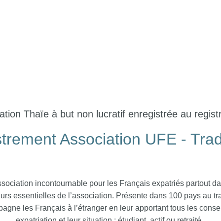
tion Thaïe à but non lucratif enregistrée au regis
trement Association UFE - Tra
ssociation incontournable pour les Français expatriés partout 
eurs essentielles de l’association. Présente dans 100 pays au tr
gne les Français à l’étranger en leur apportant tous les consei
expatriation et leur situation : étudiant, actif ou retraité.