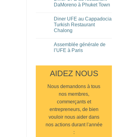
Fête
DaMoreno à Phuket Town
Nationale
du
Aucun
14/07/2026
commentaire
Diner UFE au Cappadocia
à
sur
l’Eastin
Diner
Turkish Restaurant
Grand
UFE
Chalong
Hotel
au
de
restaurant
Aucun
Bangkok
DaMoreno
commentaire
à
Assemblée générale de
sur
Phuket
Diner
l’UFE à Paris
Town
UFE
au
Aucun
Cappadocia
commentaire
Turkish
sur
Restaurant
Assemblée
AIDEZ NOUS
Chalong
générale
de
l’UFE
à
Nous demandons à tous
Paris
nos membres,
commerçants et
entrepreneurs, de bien
vouloir nous aider dans
nos actions durant l'année
: