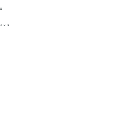
u
a pris