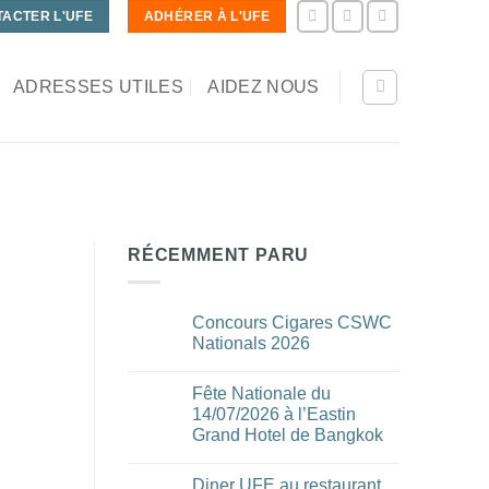
ACTER L'UFE
ADHÉRER À L'UFE
ADRESSES UTILES
AIDEZ NOUS
RÉCEMMENT PARU
Concours Cigares CSWC
Nationals 2026
Aucun
commentaire
Fête Nationale du
sur
Concours
14/07/2026 à l’Eastin
Cigares
Grand Hotel de Bangkok
CSWC
Nationals
Aucun
2026
commentaire
Diner UFE au restaurant
sur