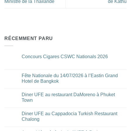
Ministre de la Thaïlande
de Kathu
RÉCEMMENT PARU
Concours Cigares CSWC Nationals 2026
Aucun
commentaire
sur
Concours
Fête Nationale du 14/07/2026 à l’Eastin Grand
Cigares
Hotel de Bangkok
CSWC
Nationals
Aucun
2026
commentaire
Diner UFE au restaurant DaMoreno à Phuket
sur
Fête
Town
Nationale
du
Aucun
14/07/2026
commentaire
Diner UFE au Cappadocia Turkish Restaurant
à
sur
l’Eastin
Diner
Chalong
Grand
UFE
Hotel
au
Aucun
de
restaurant
commentaire