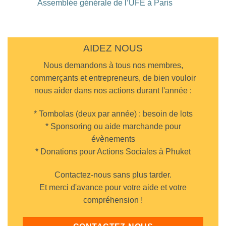
Assemblée générale de l’UFE à Paris
Bangkok
DaMoreno
sur
à
Diner
Aucun
Phuket
UFE
commentaire
Town
au
sur
Cappadocia
Assemblée
Turkish
générale
Restaurant
de
AIDEZ NOUS
Chalong
l’UFE
à
Nous demandons à tous nos membres,
Paris
commerçants et entrepreneurs, de bien vouloir
nous aider dans nos actions durant l'année :
* Tombolas (deux par année) : besoin de lots
* Sponsoring ou aide marchande pour
évènements
* Donations pour Actions Sociales à Phuket
Contactez-nous sans plus tarder.
Et merci d'avance pour votre aide et votre
compréhension !