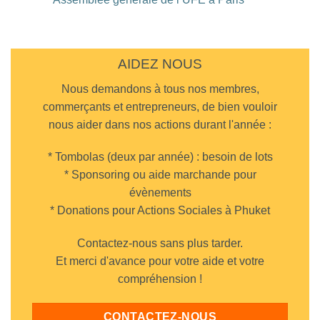
à
Diner
Aucun
Phuket
UFE
commentaire
Town
au
sur
Cappadocia
Assemblée
Turkish
générale
Restaurant
de
AIDEZ NOUS
Chalong
l’UFE
à
Nous demandons à tous nos membres,
Paris
commerçants et entrepreneurs, de bien vouloir
nous aider dans nos actions durant l'année :
* Tombolas (deux par année) : besoin de lots
* Sponsoring ou aide marchande pour
évènements
* Donations pour Actions Sociales à Phuket
Contactez-nous sans plus tarder.
Et merci d'avance pour votre aide et votre
compréhension !
CONTACTEZ-NOUS