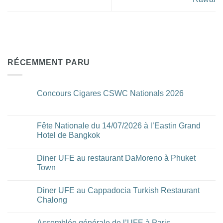
RÉCEMMENT PARU
Concours Cigares CSWC Nationals 2026
Aucun
commentaire
sur
Concours
Fête Nationale du 14/07/2026 à l’Eastin Grand
Cigares
Hotel de Bangkok
CSWC
Nationals
Aucun
2026
commentaire
Diner UFE au restaurant DaMoreno à Phuket
sur
Fête
Town
Nationale
du
Aucun
14/07/2026
commentaire
Diner UFE au Cappadocia Turkish Restaurant
à
sur
l’Eastin
Diner
Chalong
Grand
UFE
Hotel
au
Aucun
de
restaurant
commentaire
Assemblée générale de l’UFE à Paris
Bangkok
DaMoreno
sur